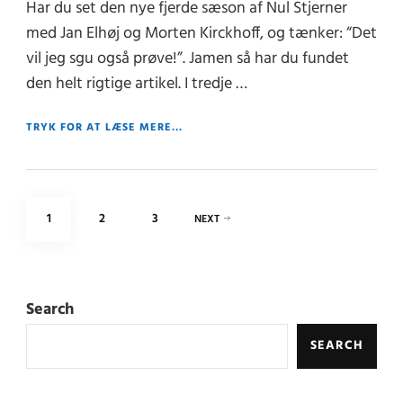
Har du set den nye fjerde sæson af Nul Stjerner
med Jan Elhøj og Morten Kirckhoff, og tænker: “Det
vil jeg sgu også prøve!”. Jamen så har du fundet
den helt rigtige artikel. I tredje …
TRYK FOR AT LÆSE MERE...
Posts
PAGE
PAGE
PAGE
1
2
3
NEXT
pagination
Search
SEARCH