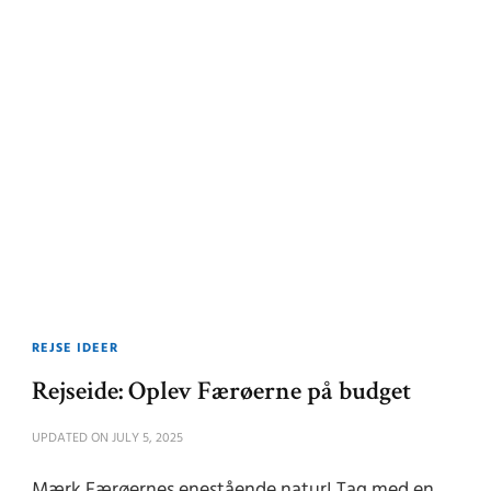
REJSE IDEER
Rejseide: Oplev Færøerne på budget
UPDATED ON
JULY 5, 2025
Mærk Færøernes enestående natur! Tag med en