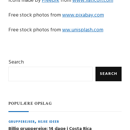
Icons made by
Freepik
from
www.flaticon.com
Free stock photos from
www.pixabay.com
Free stock photos from
ww.unisplash.com
Search
SEARCH
POPULÆRE OPSLAG
GRUPPEREJSER
REJSE IDEER
Billig grupperejse: 14 dage i Costa Rica