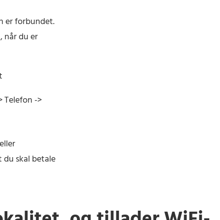
n er forbundet.
, når du er
t
> Telefon ->
eller
 du skal betale
kalitet, og tillader WiFi-