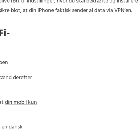
ve ført til indstillinger, hvor du skal bekræfte og installere
ikre blot, at din iPhone faktisk sender al data via VPN’en.
Fi-
ppen
 tænd derefter
at
din mobil kun
g en dansk