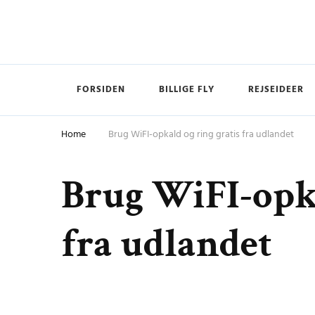
Budget Rejs
Rejs mere for mindre
FORSIDEN
BILLIGE FLY
REJSEIDEER
Home
Brug WiFI-opkald og ring gratis fra udlandet
Brug WiFI-opka
fra udlandet