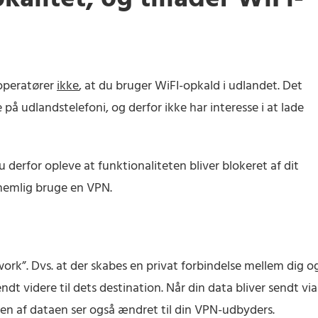
operatører
ikke
, at du bruger WiFI-opkald i udlandet. Det
på udlandstelefoni, og derfor ikke har interesse i at lade
u derfor opleve at funktionaliteten bliver blokeret af dit
n nemlig bruge en VPN.
twork”. Dvs. at der skabes en privat forbindelse mellem dig o
dt videre til dets destination. Når din data bliver sendt via
en af dataen ser også ændret til din VPN-udbyders.