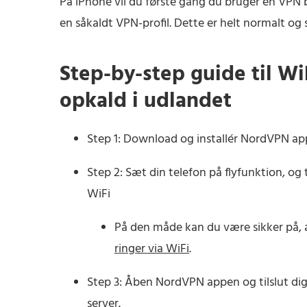
På iPhone vil du første gang du bruger en VPN bli
en såkaldt VPN-profil. Dette er helt normalt og s
Step-by-step guide til Wi
opkald i udlandet
Step 1: Download og installér NordVPN a
Step 2: Sæt din telefon på flyfunktion, og
WiFi
På den måde kan du være sikker på, 
ringer via WiFi
.
Step 3: Åben NordVPN appen og tilslut di
server.