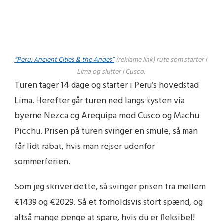
“Peru: Ancient Cities & the Andes”
(reklame link)
rute som starter i
Lima og slutter i Cusco.
Turen tager 14 dage og starter i Peru’s hovedstad
Lima. Herefter går turen ned langs kysten via
byerne Nezca og Arequipa mod Cusco og Machu
Picchu. Prisen på turen svinger en smule, så man
får lidt rabat, hvis man rejser udenfor
sommerferien.
Som jeg skriver dette, så svinger prisen fra mellem
€1439 og €2029. Så et forholdsvis stort spænd, og
altså mange penge at spare, hvis du er fleksibel!