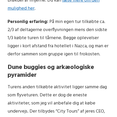
brøkdel af linjerne. Du kan
læse mere om den
mulighed her
.
Personlig erfaring:
På min egen tur tilkøbte ca.
2/3 af deltagerne overflyvningen mens den sidste
1/3 købte turen til tårnene. Begge oplevelser
ligger i kort afstand fra hotellet i Nazca, og man er
derfor sammen som gruppe igen til frokosten.
Dune buggies og arkæologiske
pyramider
Turens anden tilkøbte aktivitet ligger samme dag
som flyveturen. Dette er dog de eneste
aktiviteter, som jeg vil anbefale dig at købe
undervejs. Der tilbydes “City Tours” af jeres CEO,