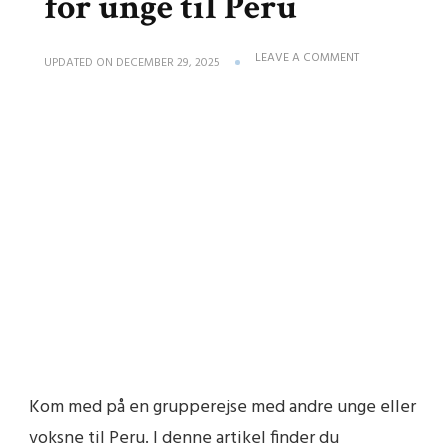
for unge til Peru
ON
LEAVE A COMMENT
UPDATED ON
DECEMBER 29, 2025
REJSEIDE:
GRUPPEREJSE
FOR
UNGE
TIL
PERU
Kom med på en grupperejse med andre unge eller
voksne til Peru. I denne artikel finder du